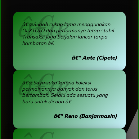
â€œSudah cukup lama menggunakan
OLXTOTO dan performanya tetap stabil.
Transaksi juga berjalan lancar tanpa
hambatan.â€
â€” Ante (Cipete)
â€œSaya suka karena koleksi
permainannya banyak dan terus
bertambah. Selalu ada sesuatu yang
baru untuk dicoba.â€
â€” Reno (Banjarmasin)