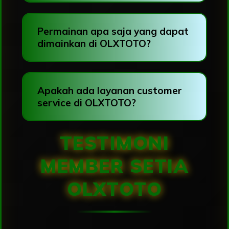
Permainan apa saja yang dapat
dimainkan di OLXTOTO?
Apakah ada layanan customer
service di OLXTOTO?
TESTIMONI
MEMBER SETIA
OLXTOTO