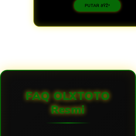
PUTAR ðŸŽ²
Loading...
FAQ OLXTOTO
Resmi