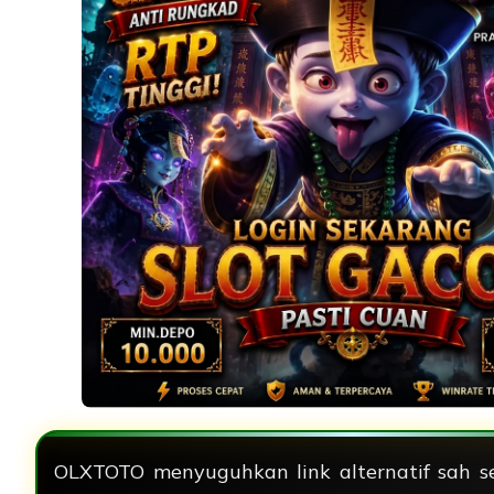
OLXTOTO menyuguhkan link alternatif sah s